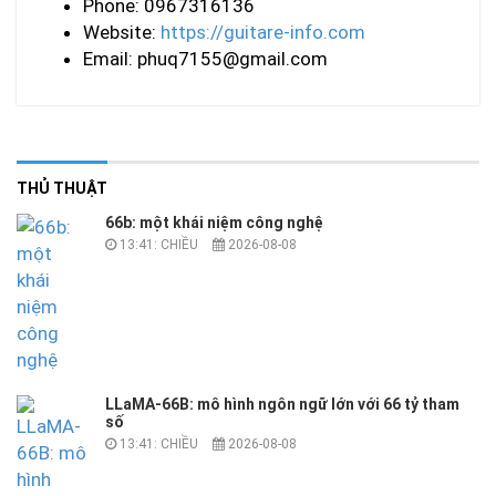
Phone: 0967316136
Website:
https://guitare-info.com
Email:
phuq7155@gmail.com
THỦ THUẬT
66b: một khái niệm công nghệ
13:41: CHIỀU
2026-08-08
LLaMA-66B: mô hình ngôn ngữ lớn với 66 tỷ tham
số
13:41: CHIỀU
2026-08-08