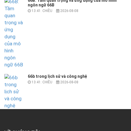
66B: Tầm quan trọng và ứng dụng của mô hình
ngôn ngữ 66B
13:41: CHIỀU
2026-08-08
66b trong lịch sử và công nghệ
13:41: CHIỀU
2026-08-08