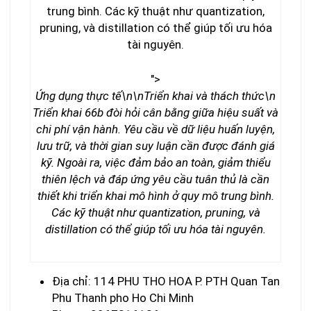
trung bình. Các kỹ thuật như quantization,
pruning, và distillation có thể giúp tối ưu hóa
tài nguyên.
">
Ứng dụng thực tế\n\n
Triển khai và thách thức
\n
Triển khai 66b đòi hỏi cân bằng giữa hiệu suất và
chi phí vận hành. Yêu cầu về dữ liệu huấn luyện,
lưu trữ, và thời gian suy luận cần được đánh giá
kỹ. Ngoài ra, việc đảm bảo an toàn, giảm thiểu
thiên lệch và đáp ứng yêu cầu tuân thủ là cần
thiết khi triển khai mô hình ở quy mô trung bình.
Các kỹ thuật như quantization, pruning, và
distillation có thể giúp tối ưu hóa tài nguyên.
Địa chỉ: 114 PHU THO HOA P. PTH Quan Tan
Phu Thanh pho Ho Chi Minh