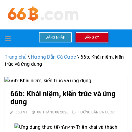
TOGGLE
ĐĂNG NHẬP
ĐĂNG KÝ
NAVIGATION
Trang chủ
\
Hướng Dẫn Cá Cược
\ 66b: Khái niệm, kiến
trúc và ứng dụng
66b: Khái niệm, kiến trúc và ứng
dụng
66B VT
08 THÁNG 08 2026
HƯỚNG DẪN CÁ CƯỢC