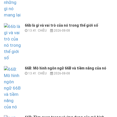
66b là gì và vai trò của nó trong thế giới số
13:41: CHIỀU
2026-08-08
66B: Mô hình ngôn ngữ 66B và tiềm năng của nó
13:41: CHIỀU
2026-08-08