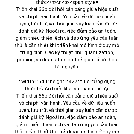
Triển khai 66b đòi hỏi cân bằng giữa hiệu suất
và chi phí vận hành. Yêu cầu về dữ liệu huấn
luyện, lưu trữ, và thời gian suy luận cần được
đánh giá kỹ. Ngoài ra, việc đảm bảo an toàn,
giảm thiểu thiên lệch và đáp ứng yêu cầu tuân
thủ là cần thiết khi triển khai mô hình ở quy mô
trung bình. Các kỹ thuật như quantization,
pruning, và distillation có thể giúp tối ưu hóa
tài nguyên.
" width="640" height="427" title="Ứng dụng
thực tế\n\n
Triển khai và thách thức
\n
Triển khai 66b đòi hỏi cân bằng giữa hiệu suất
và chi phí vận hành. Yêu cầu về dữ liệu huấn
luyện, lưu trữ, và thời gian suy luận cần được
đánh giá kỹ. Ngoài ra, việc đảm bảo an toàn,
giảm thiểu thiên lệch và đáp ứng yêu cầu tuân
thủ là cần thiết khi triển khai mô hình ở quy mô