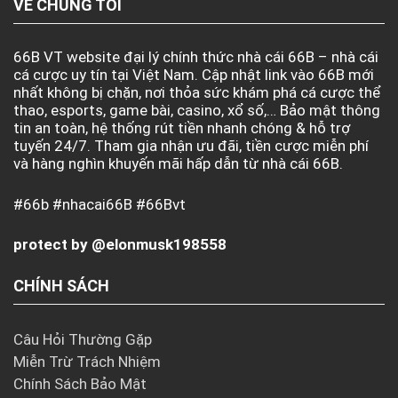
VỀ CHÚNG TÔI
66B VT website đại lý chính thức nhà cái 66B – nhà cái
cá cược uy tín tại Việt Nam. Cập nhật link vào 66B mới
nhất không bị chặn, nơi thỏa sức khám phá cá cược thể
thao, esports, game bài, casino, xổ số,… Bảo mật thông
tin an toàn, hệ thống rút tiền nhanh chóng & hỗ trợ
tuyến 24/7. Tham gia nhận ưu đãi, tiền cược miễn phí
và hàng nghìn khuyến mãi hấp dẫn từ nhà cái 66B.
#66b #nhacai66B #66Bvt
protect by @elonmusk198558
CHÍNH SÁCH
Câu Hỏi Thường Gặp
Miễn Trừ Trách Nhiệm
Chính Sách Bảo Mật