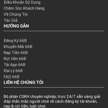
Điều Khoản Sử Dụng
Chăm Sóc Khách Hàng
Về Chúng Tôi
Tác Giả
HƯỚNG DẪN
Đăng Ký 66B
Khuyến Mãi 66B
Nạp Tiền 66B
Rút tiền 66B
Tải App 66B
Đại Lý 66B
FAQ 66B
LIÊN HỆ CHÚNG TÔI
Bộ phận CSKH chuyên nghiệp, trực 24/7 sẵn sàng giải
đáp thắc mắc người chơi về cách đăng ký tài khoản,
nạp & rút tiền, luật chơi.