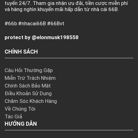
tuyến 24/7. Tham gia nhận ưu đãi, tiền cược miễn phí
và hàng nghìn khuyến mãi hấp dẫn từ nhà cái 66B.
#66b #nhacai66B #66Bvt
protect by @elonmusk198558
CHÍNH SÁCH
Câu Hỏi Thường Gặp
Miễn Trừ Trách Nhiệm
Chính Sách Bảo Mật
Điều Khoản Sử Dụng
Chăm Sóc Khách Hàng
Về Chúng Tôi
Tác Giả
HƯỚNG DẪN