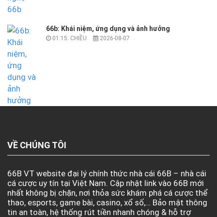
66b: Khái niệm, ứng dụng và ảnh hưởng
01:15: CHIỀU
2026-08-07
VỀ CHÚNG TÔI
66B VT website đại lý chính thức nhà cái 66B – nhà cái
cá cược uy tín tại Việt Nam. Cập nhật link vào 66B mới
nhất không bị chặn, nơi thỏa sức khám phá cá cược thể
thao, esports, game bài, casino, xổ số,… Bảo mật thông
tin an toàn, hệ thống rút tiền nhanh chóng & hỗ trợ