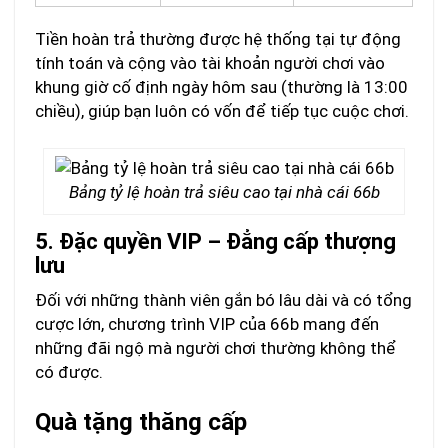
Tiền hoàn trả thường được hệ thống tại
tự động
tính toán và cộng vào tài khoản người chơi vào
khung giờ cố định ngày hôm sau (thường là 13:00
chiều), giúp bạn luôn có vốn để tiếp tục cuộc chơi.
Bảng tỷ lệ hoàn trả siêu cao tại nhà cái 66b
5. Đặc quyền VIP – Đẳng cấp thượng
lưu
Đối với những thành viên gắn bó lâu dài và có tổng
cược lớn, chương trình VIP của 66b mang đến
những đãi ngộ mà người chơi thường không thể
có được.
Quà tặng thăng cấp