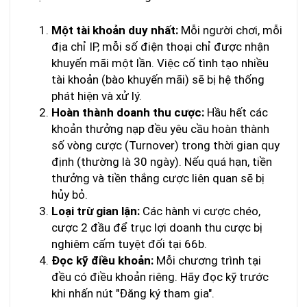
Một tài khoản duy nhất:
Mỗi người chơi, mỗi
địa chỉ IP, mỗi số điện thoại chỉ được nhận
khuyến mãi một lần. Việc cố tình tạo nhiều
tài khoản (bào khuyến mãi) sẽ bị hệ thống
phát hiện và xử lý.
Hoàn thành doanh thu cược:
Hầu hết các
khoản thưởng nạp đều yêu cầu hoàn thành
số vòng cược (Turnover) trong thời gian quy
định (thường là 30 ngày). Nếu quá hạn, tiền
thưởng và tiền thắng cược liên quan sẽ bị
hủy bỏ.
Loại trừ gian lận:
Các hành vi cược chéo,
cược 2 đầu để trục lợi doanh thu cược bị
nghiêm cấm tuyệt đối tại 66b.
Đọc kỹ điều khoản:
Mỗi chương trình tại
đều có điều khoản riêng. Hãy đọc kỹ trước
khi nhấn nút "Đăng ký tham gia".