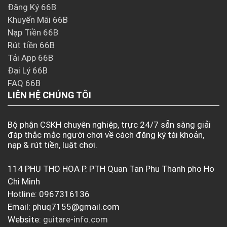
Đăng Ký 66B
Khuyến Mãi 66B
Nạp Tiền 66B
Rút tiền 66B
Tải App 66B
Đại Lý 66B
FAQ 66B
LIÊN HỆ CHÚNG TÔI
Bộ phận CSKH chuyên nghiệp, trực 24/7 sẵn sàng giải
đáp thắc mắc người chơi về cách đăng ký tài khoản,
nạp & rút tiền, luật chơi.
114 PHU THO HOA P. PTH Quan Tan Phu Thanh pho Ho
Chi Minh
Hotline: 0967316136
Email:
phuq7155@gmail.com
Website:
guitare-info.com