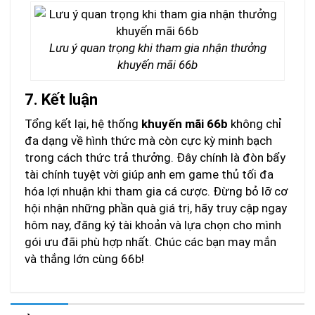
Lưu ý quan trọng khi tham gia nhận thưởng
khuyến mãi 66b
7. Kết luận
Tổng kết lại, hệ thống
khuyến mãi 66b
không chỉ
đa dạng về hình thức mà còn cực kỳ minh bạch
trong cách thức trả thưởng. Đây chính là đòn bẩy
tài chính tuyệt vời giúp anh em game thủ tối đa
hóa lợi nhuận khi tham gia cá cược. Đừng bỏ lỡ cơ
hội nhận những phần quà giá trị, hãy truy cập
ngay
hôm nay, đăng ký tài khoản và lựa chọn cho mình
gói ưu đãi phù hợp nhất. Chúc các bạn may mắn
và thắng lớn cùng 66b!