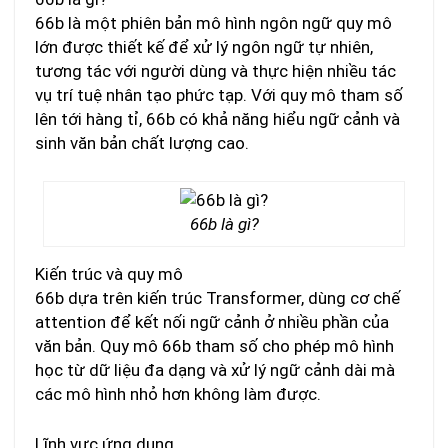
66b là một phiên bản mô hình ngôn ngữ quy mô
lớn được thiết kế để xử lý ngôn ngữ tự nhiên,
tương tác với người dùng và thực hiện nhiều tác
vụ trí tuệ nhân tạo phức tạp. Với quy mô tham số
lên tới hàng tỉ, 66b có khả năng hiểu ngữ cảnh và
sinh văn bản chất lượng cao.
66b là gì?
Kiến trúc và quy mô
66b dựa trên kiến trúc Transformer, dùng cơ chế
attention để kết nối ngữ cảnh ở nhiều phần của
văn bản. Quy mô 66b tham số cho phép mô hình
học từ dữ liệu đa dạng và xử lý ngữ cảnh dài mà
các mô hình nhỏ hơn không làm được.
Lĩnh vực ứng dụng