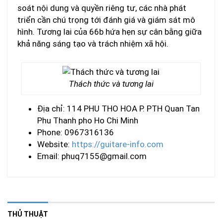
soát nội dung và quyền riêng tư, các nhà phát
triển cần chú trọng tới đánh giá và giám sát mô
hình. Tương lai của 66b hứa hẹn sự cân bằng giữa
khả năng sáng tạo và trách nhiệm xã hội.
Thách thức và tương lai
Địa chỉ: 114 PHU THO HOA P. PTH Quan Tan
Phu Thanh pho Ho Chi Minh
Phone: 0967316136
Website:
https://guitare-info.com
Email:
phuq7155@gmail.com
THỦ THUẬT