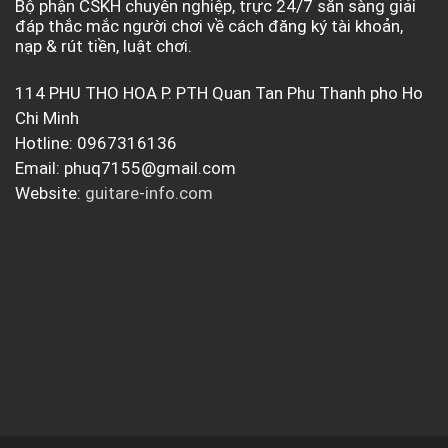
Bộ phận CSKH chuyên nghiệp, trực 24/7 sẵn sàng giải
đáp thắc mắc người chơi về cách đăng ký tài khoản,
nạp & rút tiền, luật chơi.
114 PHU THO HOA P. PTH Quan Tan Phu Thanh pho Ho
Chi Minh
Hotline: 0967316136
Email:
phuq7155@gmail.com
Website:
guitare-info.com