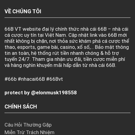
VỀ CHÚNG TÔI
66B VT website đại lý chính thức nhà cái 66B – nhà cái
cá cược uy tín tại Việt Nam. Cập nhật link vào 66B mới
nhất không bị chặn, nơi thỏa sức khám phá cá cược thể
thao, esports, game bài, casino, xổ số,… Bảo mật thông
tin an toàn, hệ thống rút tiền nhanh chóng & hỗ trợ
tuyến 24/7. Tham gia nhận ưu đãi, tiền cược miễn phí
và hàng nghìn khuyến mãi hấp dẫn từ nhà cái 66B.
#66b #nhacai66B #66Bvt
protect by @elonmusk198558
CHÍNH SÁCH
Câu Hỏi Thường Gặp
Miễn Trừ Trách Nhiệm