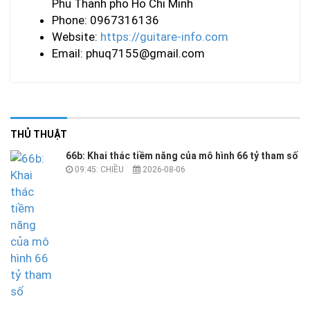
Phu Thanh pho Ho Chi Minh
Phone: 0967316136
Website:
https://guitare-info.com
Email:
phuq7155@gmail.com
THỦ THUẬT
66b: Khai thác tiềm năng của mô hình 66 tỷ tham số
09:45: CHIỀU
2026-08-06