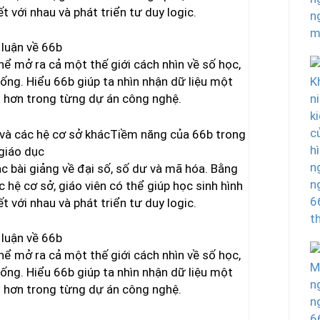
 với nhau và phát triển tư duy logic.
 luận về 66b
ể mở ra cả một thế giới cách nhìn về số học,
hống. Hiểu 66b giúp ta nhìn nhận dữ liệu một
o hơn trong từng dự án công nghệ.
 và các hệ cơ sở khác
Tiềm năng của 66b trong
giáo dục
c bài giảng về đại số, số dư và mã hóa. Bằng
 hệ cơ sở, giáo viên có thể giúp học sinh hình
 với nhau và phát triển tư duy logic.
 luận về 66b
ể mở ra cả một thế giới cách nhìn về số học,
hống. Hiểu 66b giúp ta nhìn nhận dữ liệu một
o hơn trong từng dự án công nghệ.