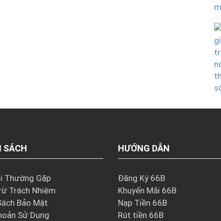
H SÁCH
HƯỚNG DẪN
i Thường Gặp
Đăng Ký 66B
rừ Trách Nhiệm
Khuyến Mãi 66B
Sách Bảo Mật
Nạp Tiền 66B
hoản Sử Dụng
Rút tiền 66B