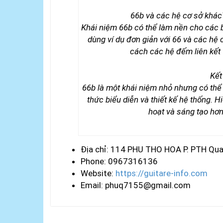
66b và các hệ cơ sở khác
Khái niệm 66b có thể làm nền cho các b
dùng ví dụ đơn giản với 66 và các hệ 
cách các hệ đếm liên kết v
Kết
66b là một khái niệm nhỏ nhưng có thể 
thức biểu diễn và thiết kế hệ thống. H
hoạt và sáng tạo hơn
Địa chỉ: 114 PHU THO HOA P. PTH Qua
Phone: 0967316136
Website:
https://guitare-info.com
Email:
phuq7155@gmail.com