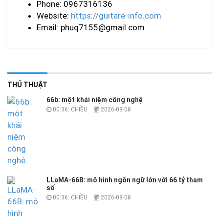
Phone: 0967316136
Website:
https://guitare-info.com
Email:
phuq7155@gmail.com
THỦ THUẬT
66b: một khái niệm công nghệ
00:36: CHIỀU
2026-08-08
LLaMA-66B: mô hình ngôn ngữ lớn với 66 tỷ tham
số
00:36: CHIỀU
2026-08-08