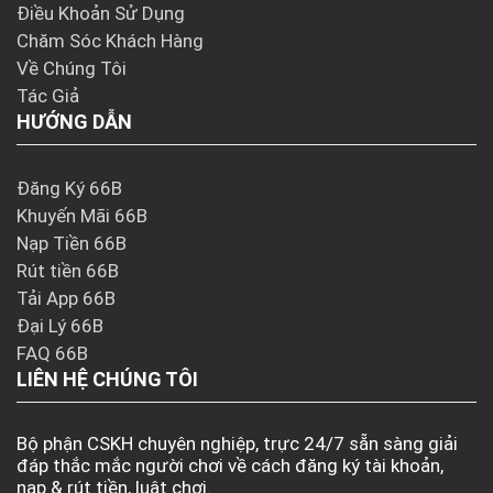
Điều Khoản Sử Dụng
Chăm Sóc Khách Hàng
Về Chúng Tôi
Tác Giả
HƯỚNG DẪN
Đăng Ký 66B
Khuyến Mãi 66B
Nạp Tiền 66B
Rút tiền 66B
Tải App 66B
Đại Lý 66B
FAQ 66B
LIÊN HỆ CHÚNG TÔI
Bộ phận CSKH chuyên nghiệp, trực 24/7 sẵn sàng giải
đáp thắc mắc người chơi về cách đăng ký tài khoản,
nạp & rút tiền, luật chơi.