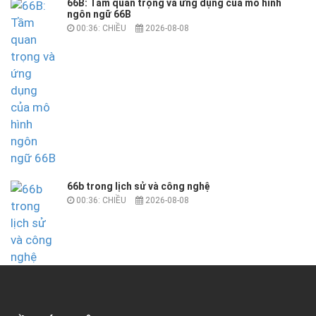
66B: Tầm quan trọng và ứng dụng của mô hình
ngôn ngữ 66B
00:36: CHIỀU
2026-08-08
66b trong lịch sử và công nghệ
00:36: CHIỀU
2026-08-08