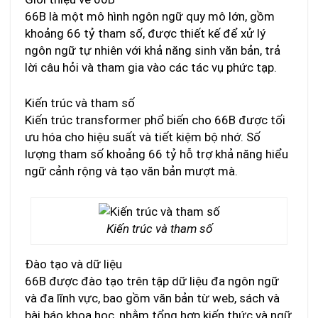
66B là một mô hình ngôn ngữ quy mô lớn, gồm
khoảng 66 tỷ tham số, được thiết kế để xử lý
ngôn ngữ tự nhiên với khả năng sinh văn bản, trả
lời câu hỏi và tham gia vào các tác vụ phức tạp.
Kiến trúc và tham số
Kiến trúc transformer phổ biến cho 66B được tối
ưu hóa cho hiệu suất và tiết kiệm bộ nhớ. Số
lượng tham số khoảng 66 tỷ hỗ trợ khả năng hiểu
ngữ cảnh rộng và tạo văn bản mượt mà.
Kiến trúc và tham số
Đào tạo và dữ liệu
66B được đào tạo trên tập dữ liệu đa ngôn ngữ
và đa lĩnh vực, bao gồm văn bản từ web, sách và
bài báo khoa học, nhằm tổng hợp kiến thức và ngữ