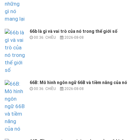
66b là gì và vai trò của nó trong thế giới số
00:36: CHIỀU
2026-08-08
66B: Mô hình ngôn ngữ 66B và tiềm năng của nó
00:36: CHIỀU
2026-08-08