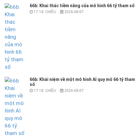
66b: Khai thác tiềm năng của mô hình 66 tỷ tham số
17:18: CHIỀU
2026-08-07
66b: Khái niệm về một mô hình AI quy mô 66 tỷ tham
số
17:18: CHIỀU
2026-08-07