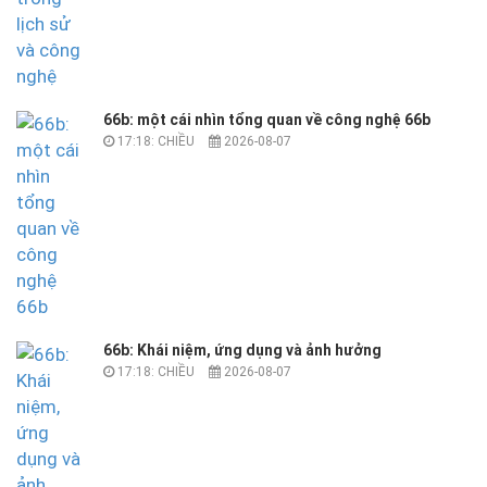
66b: một cái nhìn tổng quan về công nghệ 66b
17:18: CHIỀU
2026-08-07
66b: Khái niệm, ứng dụng và ảnh hưởng
17:18: CHIỀU
2026-08-07