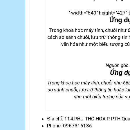
" width="640" height="427" 
Ứng dụ
Trong khoa học máy tính, chuỗi như
cách so sánh chuỗi, lưu trữ thông tin
văn hóa như một biểu tượng của
Nguồn gốc 
Ứng d
Trong khoa học máy tính, chuỗi như 66
so sánh chuỗi, lưu trữ thông tin hoặc l
như một biểu tượng của sự 
Địa chỉ: 114 PHU THO HOA P. PTH Qua
Phone: 0967316136