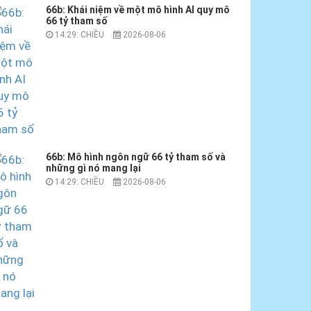
66b: Khái niệm về một mô hình AI quy mô
66 tỷ tham số
14:29: CHIỀU
2026-08-06
66b: Mô hình ngôn ngữ 66 tỷ tham số và
những gì nó mang lại
14:29: CHIỀU
2026-08-06