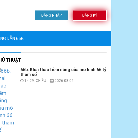
ĐĂNG NHẬP
ĐĂNG KÝ
NG DẪN 66B
HỦ THUẬT
66b: Khai thác tiềm năng của mô hình 66 tỷ
tham số
14:29: CHIỀU
2026-08-06