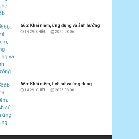
66b: Khái niệm, ứng dụng và ảnh hưởng
14:29: CHIỀU
2026-08-06
66b: Khái niệm, lịch sử và ứng dụng
14:29: CHIỀU
2026-08-06