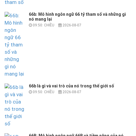
66b: Mô hình ngôn ngữ 66 tỷ tham số và những gì
nó mang lại
09:50: CHIỀU
2026-08-07
66b là gì và vai trò của nó trong thế giới số
09:50: CHIỀU
2026-08-07
66B: Mô hình ngôn ngữ 66B và tiềm năng của nó