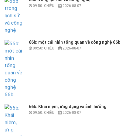
09:50: CHIỀU
2026-08-07
66b: một cái nhìn tổng quan về công nghệ 66b
09:50: CHIỀU
2026-08-07
66b: Khái niệm, ứng dụng và ảnh hưởng
09:50: CHIỀU
2026-08-07