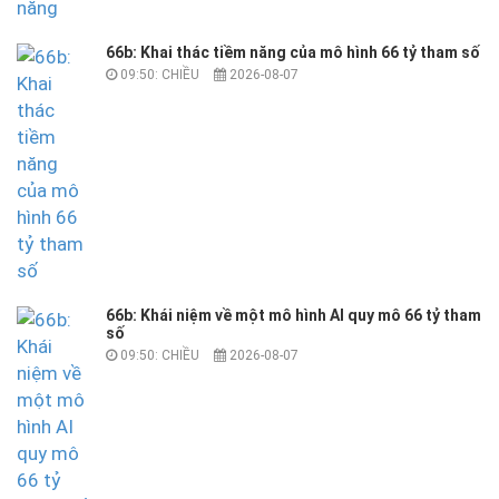
66b: Khai thác tiềm năng của mô hình 66 tỷ tham số
09:50: CHIỀU
2026-08-07
66b: Khái niệm về một mô hình AI quy mô 66 tỷ tham
số
09:50: CHIỀU
2026-08-07