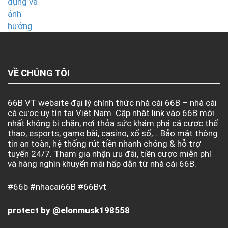
VỀ CHÚNG TÔI
66B VT website đại lý chính thức nhà cái 66B – nhà cái
cá cược uy tín tại Việt Nam. Cập nhật link vào 66B mới
nhất không bị chặn, nơi thỏa sức khám phá cá cược thể
thao, esports, game bài, casino, xổ số,… Bảo mật thông
tin an toàn, hệ thống rút tiền nhanh chóng & hỗ trợ
tuyến 24/7. Tham gia nhận ưu đãi, tiền cược miễn phí
và hàng nghìn khuyến mãi hấp dẫn từ nhà cái 66B.
#66b #nhacai66B #66Bvt
protect by @elonmusk198558