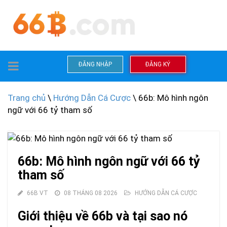
TOGGLE
ĐĂNG NHẬP
ĐĂNG KÝ
NAVIGATION
Trang chủ
\
Hướng Dẫn Cá Cược
\ 66b: Mô hình ngôn
ngữ với 66 tỷ tham số
66b: Mô hình ngôn ngữ với 66 tỷ
tham số
66B VT
08 THÁNG 08 2026
HƯỚNG DẪN CÁ CƯỢC
Giới thiệu về 66b và tại sao nó