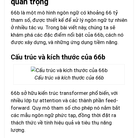
quan trọng
66b là một mô hình ngôn ngữ có khoảng 66 tỷ
tham số, được thiết kế để xử lý ngôn ngữ tự nhiên
ở nhiều tác vụ. Trong bài viết này, chúng ta sẽ
khám phá các đặc điểm nổi bật của 66b, cách nó
được xây dựng, và những ứng dụng tiềm năng.
Cấu trúc và kích thước của 66b
Cấu trúc và kích thước của 66b
66b sở hữu kiến trúc transformer phổ biến, với
nhiều lớp tự attention và các thành phần feed-
forward. Quy mô tham số cho phép nó nắm bắt
các mẫu ngôn ngữ phức tạp, đồng thời đặt ra
thách thức về tính hiệu quả và tiêu thụ năng
lượng.