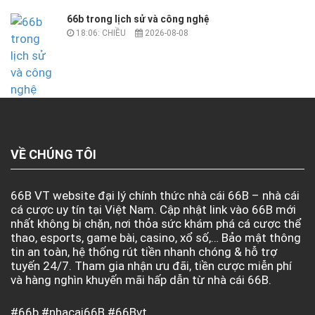
66b trong lịch sử và công nghệ
18:06: CHIỀU
2026-08-08
VỀ CHÚNG TÔI
66B VT website đại lý chính thức nhà cái 66B – nhà cái
cá cược uy tín tại Việt Nam. Cập nhật link vào 66B mới
nhất không bị chặn, nơi thỏa sức khám phá cá cược thể
thao, esports, game bài, casino, xổ số,… Bảo mật thông
tin an toàn, hệ thống rút tiền nhanh chóng & hỗ trợ
tuyến 24/7. Tham gia nhận ưu đãi, tiền cược miễn phí
và hàng nghìn khuyến mãi hấp dẫn từ nhà cái 66B.
#66b #nhacai66B #66Bvt