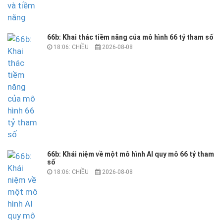
66b: Khai thác tiềm năng của mô hình 66 tỷ tham số
18:06: CHIỀU
2026-08-08
66b: Khái niệm về một mô hình AI quy mô 66 tỷ tham
số
18:06: CHIỀU
2026-08-08